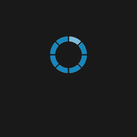
SELECTAȚI PRODUSUL DORIT DIN
CATALOGUL
DE PRODUSE
DIN FIȘA PRODUSULUI SELECTAȚI BUTONUL
CERE OFERTĂ DE PREȚ
.
DE ASEMENEA PUTEȚI FOLOSI FORMULARUL
DIN SECȚIUNEA
CONTACT
VĂ MULȚUMIM.