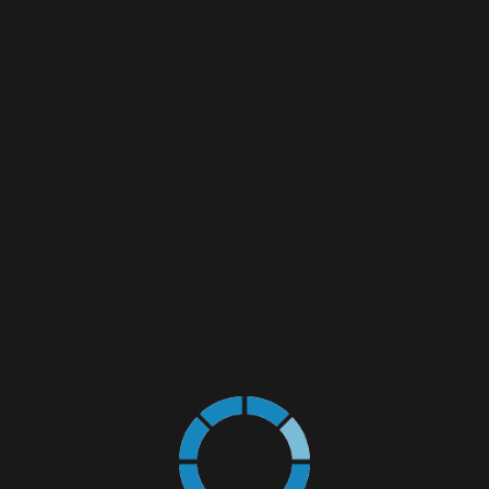
PARDOSELI TURNATE
Oferim servicii de aplicare a acoperirilor de pardoseali pe baza
de rașini sintetice (epoxidice sau poliuretanice), pardoseli
funcționale și decorative, care se obțin printr-o operațiune de
turnare peste partea inferioară a stratului suport (ciment,
beton, gresie, mozaic și altele) a unor materiale polimerice în
stare lichidă, care se solidifică în urma unei reacții chimice de
polimerizare rezultatul final fiind o suprafață continuă fără
îmbinări sau rosturi , foarte rezistentă atât chimic cât și
mecanic...
MAI MULT...