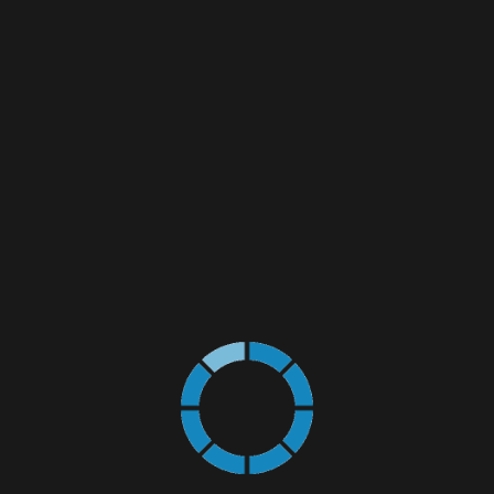
DEPARTAMENT VÂNZĂRI
CAROL CSABA MOLDVAI
+40 726 652 833
csaba.moldvai@expertlotus.ro
TRIMITE MESAJ
Name
Email