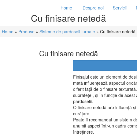
Home
Despre noi
Servicii
Cu finisare netedă
Home
»
Produse
»
Sisteme de pardoseli turnate
» Cu finisare netedă
Cu finisare netedă
Finisajul este un element de desi
mată influențează aspectul orică
diferit față de o finisare texturat
suprafețe , și în funcție de acest 
par
O finisare netedă are influență ș
curăț
Poate fi recomandat un sistem d
anumit aspect într-un cadru comer
întreținere.