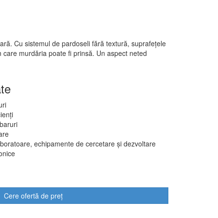
ară. Cu sistemul de pardoseli fără textură, suprafețele
în care murdăria poate fi prinsă. Un aspect neted
te
uri
ienți
 baruri
are
aboratoare, echipamente de cercetare și dezvoltare
onice
Cere ofertă de preț