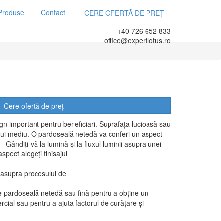
Produse
Contact
CERE OFERTĂ DE PREȚ
+40 726 652 833
office@expertlotus.ro
Cere ofertă de preț
gn important pentru beneficiari. Suprafața lucioasă sau
rui mediu. O pardoseală netedă va conferi un aspect
ă. Gândiți-vă la lumină și la fluxul luminii asupra unei
aspect alegeți finisajul
doselii
i asupra procesului de
are.
e pardoseală netedă sau fină pentru a obține un
cial sau pentru a ajuta factorul de curățare și