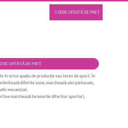
CERE OFERTĂ DE PREȚ
RODUSE
CONTACT
+40 726 652 833
office@expertlotus.ro
CERE OFERTĂ DE PREȚ
 în orice spațiu de producție sau teren de sport. În
delimitează diferite zone, marchează alei pietonale,
na de trafic mecanizat.
rtive marchează terenurile diferitor sporturi,