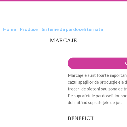
MARCAJE
HOME
DESPRE NOI
SERVICII
P
Home
»
Produse
»
Sisteme de pardoseli turnate
» Marcaje
MARCAJE
Marcajele sunt foarte importante
cazul spațiilor de producție ele 
treceri de pietoni sau zo
Pe suprafețele pardoseliilor spo
delimitând suprafețele de joc.
BENEFICII