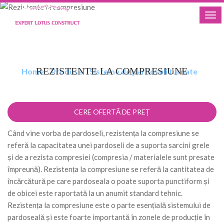
Nav
REZISTENTE LA
+40 726 652 833
COMPRESIUNE
office@expertlotus.ro
REZISTENTE LA COMPRESIUNE
Home
»
Produse
»
Sisteme de pardoseli turnate
»
Rezistente la compresiune
CERE OFERTĂ DE PREȚ
Când vine vorba de pardoseli, rezistența la compresiune se
referă la capacitatea unei pardoseli de a suporta sarcini grele
și de a rezista compresiei (compresia / materialele sunt presate
împreună). Rezistența la compresiune se referă la cantitatea de
încărcătură pe care pardoseala o poate suporta punctiform și
de obicei este raportată la un anumit standard tehnic.
Rezistența la compresiune este o parte esențială sistemului de
pardoseală și este foarte importantă în zonele de producție în