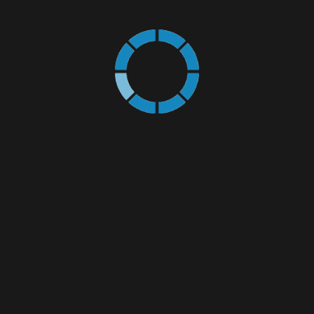
Menținerea atractivă a pardoselilor, mai ales atunci când sunt în
zona vizibilă
DOMENII RECOMANDATE
Farmacie / Biotehnologie - laboratoare
Industria agro - alimentară - procesarea produselor alimentare,
procesarea laptelui, procesarea
cărnii,
Industria grea - zonele de asamblare, culoarele de trafic
Ospitalitate / HoReCa - bucătării
Reprezentanțe auto / ateliere auto - spații pentru service
Distributie / Logistica - depozite si centre de distributie
CERE OFERTĂ DE PREȚ