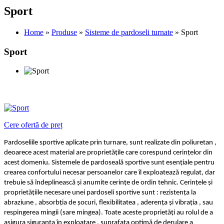
Sport
Home
»
Produse
»
Sisteme de pardoseli turnate
» Sport
Sport
Cere ofertă de preț
Pardoseliile sportive aplicate prin turnare, sunt realizate din poliuretan ,
deoarece acest material are proprietățile care corespund cerințelor din
acest domeniu. Sistemele de pardoseală sportive sunt esențiale pentru
crearea confortului necesar persoanelor care îl exploatează regulat, dar
trebuie să îndeplinească și anumite cerințe de ordin tehnic. Cerințele și
proprietățiile necesare unei pardoseli sportive sunt : rezistența la
abraziune , absorbția de șocuri, flexibilitatea , aderența și vibrația , sau
respingerea mingii (sare mingea). Toate aceste proprietăți au rolul de a
asigura siguranța în exploatare , suprafața optimă de derulare a