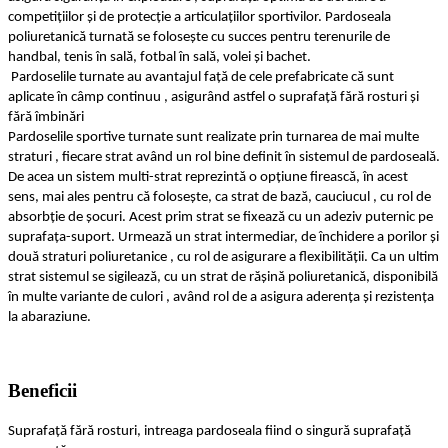
competițiilor și de protecție a articulațiilor sportivilor. Pardoseala
poliuretanică turnată se folosește cu succes pentru terenurile de
handbal, tenis în sală, fotbal în sală, volei și bachet.
Pardoselile turnate au avantajul față de cele prefabricate că sunt
aplicate în câmp continuu , asigurând astfel o suprafață fără rosturi și
fără îmbinări
Pardoselile sportive turnate sunt realizate prin turnarea de mai multe
straturi , fiecare strat având un rol bine definit în sistemul de pardoseală.
De acea un sistem multi-strat reprezintă o opțiune firească, în acest
sens, mai ales pentru că folosește, ca strat de bază, cauciucul , cu rol de
absorbție de șocuri. Acest prim strat se fixează cu un adeziv puternic pe
suprafața-suport. Urmează un strat intermediar, de închidere a porilor și
două straturi poliuretanice , cu rol de asigurare a flexibilității. Ca un ultim
strat sistemul se sigilează, cu un strat de rășină poliuretanică, disponibilă
în multe variante de culori , având rol de a asigura aderența și rezistența
la abaraziune.
Beneficii
Suprafață fără rosturi, intreaga pardoseala fiind o singură suprafață