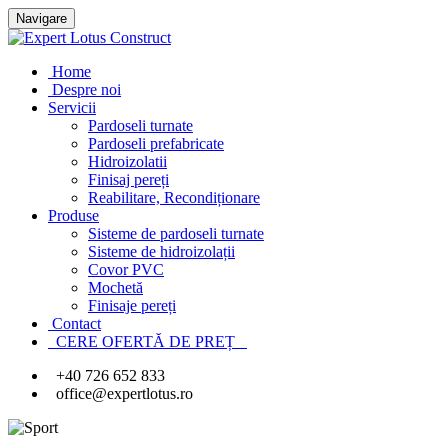
Navigare
Home
Despre noi
Servicii
Pardoseli turnate
Pardoseli prefabricate
Hidroizolatii
Finisaj pereți
Reabilitare, Recondiționare
Produse
Sisteme de pardoseli turnate
Sisteme de hidroizolații
Covor PVC
Mochetă
Finisaje pereți
Contact
CERE OFERTĂ DE PREȚ
+40 726 652 833
office@expertlotus.ro